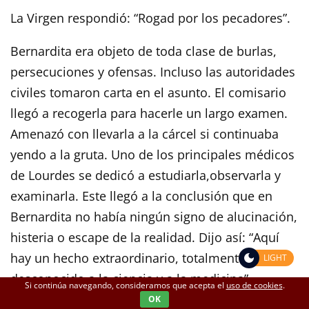
La Virgen respondió: “Rogad por los pecadores”.
Bernardita era objeto de toda clase de burlas,
persecuciones y ofensas. Incluso las autoridades
civiles tomaron carta en el asunto. El comisario
llegó a recogerla para hacerle un largo examen.
Amenazó con llevarla a la cárcel si continuaba
yendo a la gruta. Uno de los principales médicos
de Lourdes se dedicó a estudiarla,observarla y
examinarla. Este llegó a la conclusión que en
Bernardita no había ningún signo de alucinación,
histeria o escape de la realidad. Dijo así: “Aquí
hay un hecho extraordinario, totalmente
LIGHT
desconocido a la ciencia y a la medicina”
Si continúa navegando, consideramos que acepta el
uso de cookies
.
OK