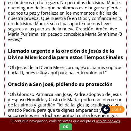
escóndenos en tu regazo. No permitas dulcísima Madre,
que ninguno de los que habitamos este hogar se pierda;
dadnos tu paz y fortaleza en los momentos difíciles de
nuestra prueba. Que nuestra fe en Dios y confianza en ti,
oh dulcísima Madre, sea el pasaporte que nos lleve
seguros a las puertas de la nueva Creación. Amén. Ave
María Purísima, sin pecado concebida María Santísima (3
veces)"
Llamado urgente a la oración de Jesús de la
Divina Misericordia para estos Tiempos Finales
"Oh Jesús de la Divina Misericordia, escucha mis súplicas
hacia Ti, pues estoy aquí para hacer tu voluntad."
Oración a San José, pidiendo su protección
"Oh Glorioso Patriarca San José, Padre adoptivo de Jesús
y Esposo Humilde y Casto de María; poderoso intercesor
de las almas y guardián Fiel de la Iglesia; acudimos a vos,
LIGHT
amado Padre, para que te dignes ampáranos y
socorrednos en la lucha espiritual contra los enemigos
de nuestra alma. Ven en nuestro auxilio y por tu
Si continúa navegando, consideramos que acepta el
uso de cookies
.
humildad y pureza, líbranos de todo mal. San José terror
OK