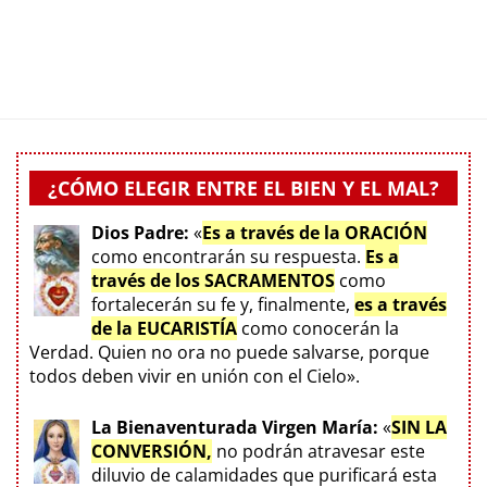
¿CÓMO ELEGIR ENTRE EL BIEN Y EL MAL?
Dios Padre:
«
Es a través de la ORACIÓN
como encontrarán su respuesta.
Es a
través de los SACRAMENTOS
como
fortalecerán su fe y, finalmente,
es a través
de la EUCARISTÍA
como conocerán la
Verdad. Quien no ora no puede salvarse, porque
todos deben vivir en unión con el Cielo».
La Bienaventurada Virgen María:
«
SIN LA
CONVERSIÓN,
no podrán atravesar este
diluvio de calamidades que purificará esta