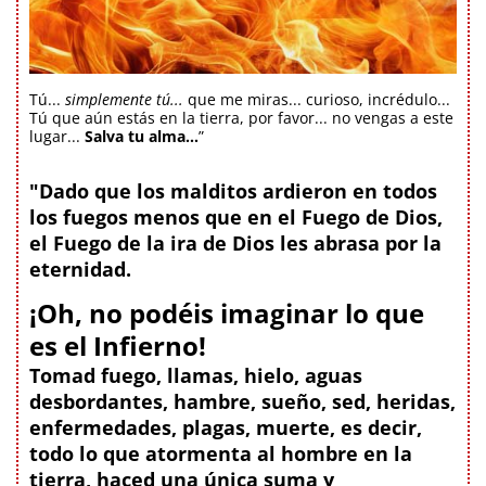
Tú...
simplemente tú...
que me miras... curioso, incrédulo...
Tú que aún estás en la tierra, por favor... no vengas a este
lugar...
Salva tu alma...
”
"Dado que los malditos ardieron en todos
los fuegos menos que en el Fuego de Dios,
el Fuego de la ira de Dios les abrasa por la
eternidad.
¡Oh, no podéis imaginar lo que
es el Infierno!
Tomad fuego, llamas, hielo, aguas
desbordantes, hambre, sueño, sed, heridas,
enfermedades, plagas, muerte, es decir,
todo lo que atormenta al hombre en la
tierra, haced una única suma y