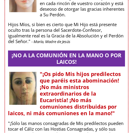
en cada rincón de vuestro corazón y está
deseoso de otorgar las gracias inherentes
a Su Perdón.
Hijos Míos, si bien es cierto que Mi Hijo está presente
oculto tras la persona del Sacerdote-Confesor,
igualmente real es la Gracia de la Absolución y el Perdón
del Señor."
- María, Madre de Jesús
¡NO A LA COMUNIÓN EN LA MANO O POR
LAICOS!
"¡Os pido Mis hijos predilectos
que paréis esta abominación!
¡No más ministros
extraordinarios de la
Eucaristía! ¡No más
comuniones distribuidas por
laicos, ni más comuniones en la mano!"
"¡Sólo las manos consagradas de Mis predilectos pueden
tocar el Cáliz con las Hostias Consagradas, y sólo sus