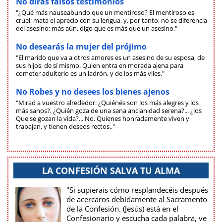
No dirás falsos testimonios
"¿Qué más nauseabundo que un mentiroso? El mentiroso es
cruel; mata el aprecio con su lengua, y, por tanto, no se diferencia
del asesino; más aún, digo que es más que un asesino."
No desearás la mujer del prójimo
"El marido que va a otros amores es un asesino de su esposa, de
sus hijos, de sí mismo. Quien entra en morada ajena para
cometer adulterio es un ladrón, y de los más viles."
No Robes y no desees los bienes ajenos
"Mirad a vuestro alrededor: ¿Quiénés son los más alegres y los
más sanos?, ¿Quién goza de una sana ancianidad serena?... ¿los
Que se gozan la vida?... No. Quienes honradamente viven y
trabajan, y tienen deseos rectos.."
LA CONFESIÓN SALVA TU ALMA
"Si supierais cómo resplandecéis después
de acercaros debidamente al Sacramento
de la Confesión. (Jesús) está en el
Confesionario y escucha cada palabra, ve