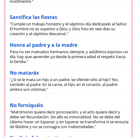
inútilmente."
Santifica las fiestas
"Cumple un trabajo honesto y el séptimo día dedícaselo al Señor.
El hombre no es superior a Dios; y Dios hizo en seis días su
creación y el séptimo descansó."
Honra al padre y a la madre
Para no ser malvados hermanos siempre, y adúlteros esposos un
día, hay que aprender ya desde la primera edad el respeto hacia
la familia."
No matarás
"¿Si se le mata un hijo a un padre, se ofende sólo al hijo? No;
también al padre. En la carne, al hijo; en el corazón, al padre:
ambos son víctimas."
No forniquéis
"Matrimonio quiere decir procreación, y el acto quiere decir y
debe ser fecundación. Sin ello es inmoralidad. No se debe del
tálamo hacer un lupanar; y en lupanar se transforma si se ensucia
de libídine y no se consagra con maternidades."