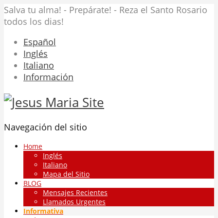
Salva tu alma! - Prepárate! - Reza el Santo Rosario
todos los dias!
Español
Inglés
Italiano
Información
Navegación del sitio
Home
Inglés
Italiano
Mapa del Sitio
BLOG
Mensajes Recientes
Llamados Urgentes
Informativa