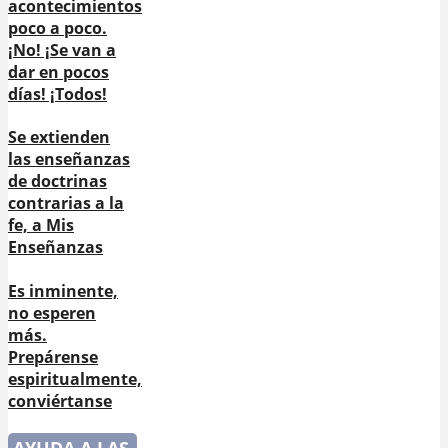
acontecimientos
poco a poco.
¡No! ¡Se van a
dar en pocos
días! ¡Todos!
Se extienden
las enseñanzas
de doctrinas
contrarias a la
fe, a Mis
Enseñanzas
Es inminente,
no esperen
más.
Prepárense
espiritualmente,
conviértanse
AYUDA A LAS