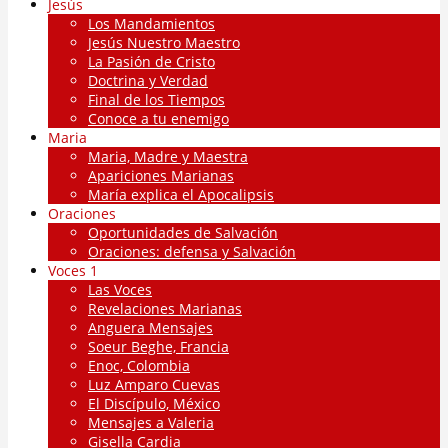
Jesús
Los Mandamientos
Jesús Nuestro Maestro
La Pasión de Cristo
Doctrina y Verdad
Final de los Tiempos
Conoce a tu enemigo
Maria
Maria, Madre y Maestra
Apariciones Marianas
María explica el Apocalipsis
Oraciones
Oportunidades de Salvación
Oraciones: defensa y Salvación
Voces 1
Las Voces
Revelaciones Marianas
Anguera Mensajes
Soeur Beghe, Francia
Enoc, Colombia
Luz Amparo Cuevas
El Discípulo, México
Mensajes a Valeria
Gisella Cardia