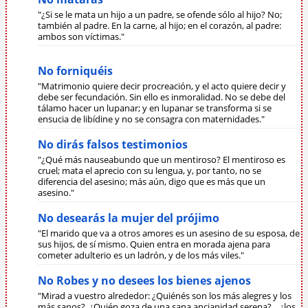
"¿Si se le mata un hijo a un padre, se ofende sólo al hijo? No;
también al padre. En la carne, al hijo; en el corazón, al padre:
ambos son víctimas."
No forniquéis
"Matrimonio quiere decir procreación, y el acto quiere decir y
debe ser fecundación. Sin ello es inmoralidad. No se debe del
tálamo hacer un lupanar; y en lupanar se transforma si se
ensucia de libídine y no se consagra con maternidades."
No dirás falsos testimonios
"¿Qué más nauseabundo que un mentiroso? El mentiroso es
cruel; mata el aprecio con su lengua, y, por tanto, no se
diferencia del asesino; más aún, digo que es más que un
asesino."
No desearás la mujer del prójimo
"El marido que va a otros amores es un asesino de su esposa, de
sus hijos, de sí mismo. Quien entra en morada ajena para
cometer adulterio es un ladrón, y de los más viles."
No Robes y no desees los bienes ajenos
"Mirad a vuestro alrededor: ¿Quiénés son los más alegres y los
más sanos?, ¿Quién goza de una sana ancianidad serena?... ¿los