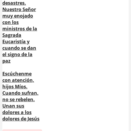
desastres.
Nuestro Señor
muy enojado
con los
ministros de la
Sagrada
Eucaristía y
cuando se dan
el signo de la
paz
Escúchenme
con atención,
hijos Míos.
Cuando sufran,
no se rebelen.
Unan sus
dolores a los
dolores de Jesús