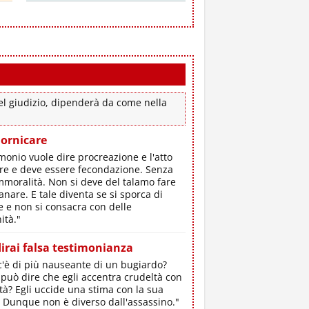
el giudizio, dipenderà da come nella
ornicare
monio vuole dire procreazione e l'atto
ire e deve essere fecondazione. Senza
immoralità. Non si deve del talamo fare
nare. E tale diventa se si sporca di
e e non si consacra con delle
ità."
irai falsa testimonianza
c'è di più nauseante di un bugiardo?
 può dire che egli accentra crudeltà con
tà? Egli uccide una stima con la sua
. Dunque non è diverso dall'assassino."