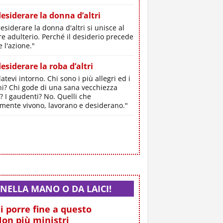
esiderare la donna d’altri
siderare la donna d'altri si unisce al
re adulterio. Perché il desiderio precede
 l'azione."
esiderare la roba d’altri
tevi intorno. Chi sono i più allegri ed i
ni? Chi gode di una sana vecchiezza
? I gaudenti? No. Quelli che
mente vivono, lavorano e desiderano."
NELLA MANO O DA LAICI!
i porre fine a questo
on più ministri