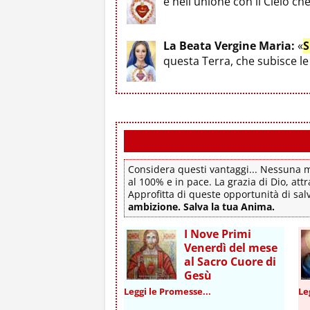
è nell'unione con il Cielo ch
La Beata Vergine Maria:
«
S
questa Terra, che subisce 
Considera questi vantaggi... Nessuna mo
al 100% e in pace. La grazia di Dio, attr
Approfitta di queste opportunità di sa
ambizione. Salva la tua Anima.
I Nove Primi
Venerdì del mese
al Sacro Cuore di
Gesù
Leggi le Promesse...
Le