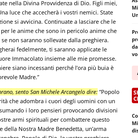
As
ate nella Divina Provvidenza di Dio. Figli miei,
Mi
Una luce che accecherà i vostri nemici. State
Un
zione si avvicina. Continuate a lasciare che le
i per le anime che sono in pericolo anime che
Pr
pr
se non saranno sollevate dalla preghiera.
da
herai fedelmente, ti saranno applicate le
vo
 Cuore Immacolato insieme alle mie promesse.
hiere siano incessanti perché l’ora più buia è
morevole Madre.”
rano, sento San Michele Arcangelo dire:
“Popolo
S
C
urità che adombra i cuori degli uomini con un
nsumando i loro pensieri provocando divisioni
Co
 vostre armi spirituali per combattere questo
Mi
uce della Nostra Madre Benedetta, un’arma
di