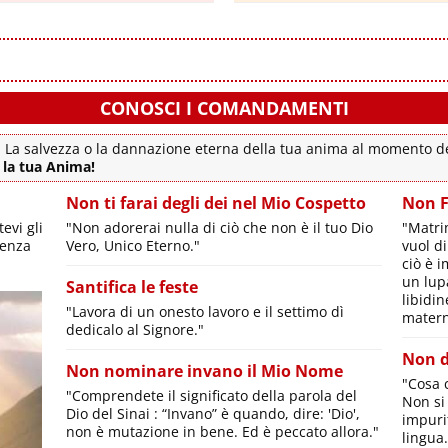
CONOSCI I COMANDAMENTI
 La salvezza o la dannazione eterna della tua anima al momento d
 la tua Anima!
Non ti farai degli dei nel Mio Cospetto
Non F
evi gli
"Non adorerai nulla di ciò che non è il tuo Dio
"Matri
ienza
Vero, Unico Eterno."
vuol d
ciò è 
un lupa
Santifica le feste
libidin
"Lavora di un onesto lavoro e il settimo dì
matern
dedicalo al Signore."
Non d
Non nominare invano il Mio Nome
"Cosa 
"Comprendete il significato della parola del
Non si
Dio del Sinai : “Invano” è quando, dire: 'Dio',
impuri
non è mutazione in bene. Ed è peccato allora."
lingua