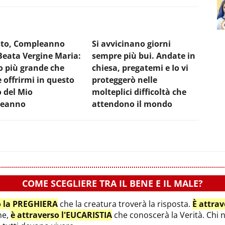
sto, Compleanno
Si avvicinano giorni
Beata Vergine Maria:
sempre più bui. Andate in
o più grande che
chiesa, pregatemi e Io vi
 offrirmi in questo
proteggerò nelle
 del Mio
molteplici difficoltà che
leanno
attendono il mondo
COME SCEGLIERE TRA IL BENE E IL MALE?
o la PREGHIERA
che la creatura troverà la risposta.
È attra
ne,
è attraverso l'EUCARISTIA
che conoscerà la Verità. Chi 