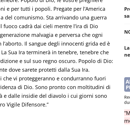
tenebre. Popolo di Dio, le vostre preghiere
ni e per tutti i popoli. Pregate per l’America
Pr
sa
nnia del comunismo. Sta arrivando una guerra
Il fuoco cadrà dai cieli mentre l’ira di Dio
NO
a generazione malvagia e perversa che ogni
l’aborto. Il sangue degli innocenti grida ed è
La
. La Sua Ira terminerà in tenebre, tenebre che
ne
rdizione e sul suo regno oscuro. Popolo di Dio:
te dove sarete protetti dalla Sua Ira.
di che vi proteggeranno e condurranno fuori
A
videnza di Dio. Sono pronto con moltitudini di
P
 e dalle insidie del diavolo i cui giorni sono
Re
du
ro Vigile Difensore.”
“M
mo