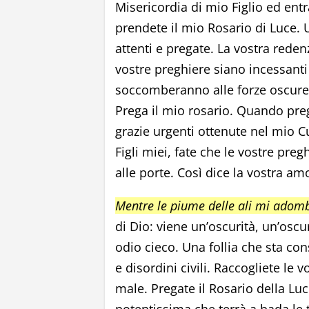
Misericordia di mio Figlio ed entr
prendete il mio Rosario di Luce. 
attenti e pregate. La vostra reden
vostre preghiere siano incessant
soccomberanno alle forze oscure 
Prega il mio rosario. Quando preg
grazie urgenti ottenute nel mio
Figli miei, fate che le vostre preg
alle porte. Così dice la vostra a
Mentre le piume delle ali mi adomb
di Dio: viene un’oscurità, un’osc
odio cieco. Una follia che sta co
e disordini civili. Raccogliete le
male. Pregate il Rosario della L