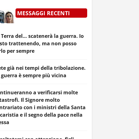
MESSAGGI RECENTI
 Terra del… scatenerà la guerra. Io
 sto trattenendo, ma non posso
rlo per sempre
ete già nei tempi della tribolazione.
 guerra è sempre più vicina
ntinueranno a verificarsi molte
tastrofi. Il Signore molto
ntrariato con i ministri della Santa
caristia e il segno della pace nella
ssa