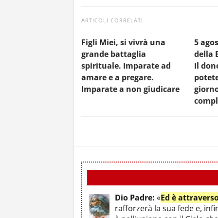
ARTICOLI CORRELATI
Figli Miei, si vivrà una
5 ago
grande battaglia
della 
spirituale. Imparate ad
Il don
amare e a pregare.
potete
Imparate a non giudicare
giorno
comp
Dio Padre:
«
Ed è attravers
rafforzerà la sua fede e, infi