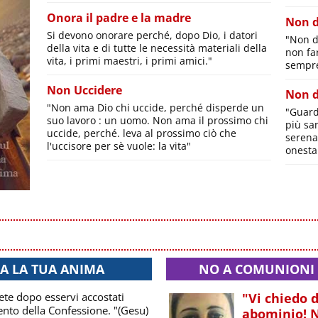
Onora il padre e la madre
Non d
Si devono onorare perché, dopo Dio, i datori
"Non de
della vita e di tutte le necessità materiali della
non fa
vita, i primi maestri, i primi amici."
sempre
Non Uccidere
Non d
"Non ama Dio chi uccide, perché disperde un
"Guarda
suo lavoro : un uomo. Non ama il prossimo chi
più sa
uccide, perché. leva al prossimo ciò che
serena
l'uccisore per sè vuole: la vita"
onesta
A LA TUA ANIMA
NO A COMUNIONI 
ete dopo esservi accostati
"Vi chiedo d
nto della Confessione. "(Gesu)
abominio! N