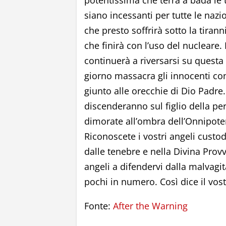
potentissima che terrà a bada le 
siano incessanti per tutte le nazio
che presto soffrirà sotto la tira
che finirà con l’uso del nucleare. 
continuerà a riversarsi su quest
giorno massacra gli innocenti con 
giunto alle orecchie di Dio Padre
discenderanno sul figlio della pe
dimorate all’ombra dell’Onnipoten
Riconoscete i vostri angeli custo
dalle tenebre e nella Divina Prov
angeli a difendervi dalla malvagità
pochi in numero. Così dice il vost
Fonte:
After the Warning