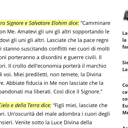
ro Signore e Salvatore Elohim dice:
“Camminare
n Me. Amatevi gli uni gli altri sopportando le
La
ovi gli uni gli altri. Lasciate che la pace regni
la
fa
ri stanno suscitando conflitti nei cuori di molti
ni porteranno a disordini e guerre civili. Il
Si
ri. Il crollo dell’economia porterà il marchio
La
di voi. Miei prediletti, non temete, la Divina
. Abbiate fiducia in Me non lasciate che la
Co
bandonati ma liberati. Così dice il Signore.”
ca
co
elo e della Terra dice:
“Figli miei, lasciate che
Eu
Me
uori. Un’oscurità del male adombra i cuori degli
ieri. Venite sotto la Luce Divina della