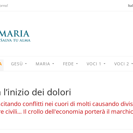
orno!
Ita
A
GESÙ
MARIA
FEDE
VOCI 1
VOCI 2
l’inizio dei dolori
citando conflitti nei cuori di molti causando divis
civili... Il crollo dell'economia porterà il marchio 