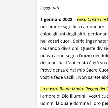
Leggi tutto
1 gennaio 2022
–
Gesù Cristo nost
nell’amore significa camminare co
colpe gli uni degli altri, perdonand
nei vostri cuori. Spiriti ingannato
causando divisioni. Queste divisio
nuovo anno segna l’inizio dei dolo
della bestia. L’anticristo è già su 
Provvidenza è nel mio Sacro Cuore
vostra fede vacilli. Non sarete ab
La nostra Beata Madre Regina del Ci
l’amore di Dio illumini i vostri c
uomini la quale domina i loro pens