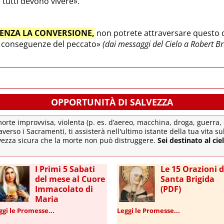
e tutti devono vivere».
ENZA LA CONVERSIONE,
non potrete attraversare questo di
le conseguenze del peccato»
(dai messaggi del Cielo a Robert B
OPPORTUNITÀ DI SALVEZZA
rte improvvisa, violenta (p. es. d’aereo, macchina, droga, guerra, c
averso i Sacramenti, ti assisterà nell'ultimo istante della tua vita s
lvezza sicura che la morte non può distruggere.
Sei destinato al cie
I Primi 5 Sabati
Le 15 Orazioni d
del mese al Cuore
Santa Brigida
Immacolato di
(PDF)
Maria
ggi le Promesse...
Leggi le Promesse...