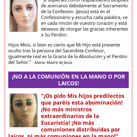
de acercaros debidamente al Sacramento
de la Confesión. (Jesús) está en el
Confesionario y escucha cada palabra, ve
en cada rincón de vuestro corazón y está
deseoso de otorgar las gracias inherentes
a Su Perdón.
Hijos Míos, si bien es cierto que Mi Hijo está presente
oculto tras la persona del Sacerdote-Confesor,
igualmente real es la Gracia de la Absolución y el Perdón
del Señor."
- María, Madre de Jesús
¡NO A LA COMUNIÓN EN LA MANO O POR
LAICOS!
"¡Os pido Mis hijos predilectos
que paréis esta abominación!
¡No más ministros
extraordinarios de la
Eucaristía! ¡No más
comuniones distribuidas por
laicos, ni más comuniones en la mano!"