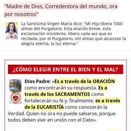
"Madre de Dios, Corredentora del mundo, ora
por nosotros"
La Santísima Virgen María dice: "Mi Hijo libera 1000
almas del Purgatorio. Esta oración breve, esta
exclamación insistente, libera cada vez que es
recitada, por el Purgatorio, mil almas que alcanzan la
alegría eterna, la luz eterna."
¿CÓMO ELEGIR ENTRE EL BIEN Y EL MAL?
Dios Padre:
«
Es a través de la ORACIÓN
como encontrarán su respuesta.
Es a
través de los SACRAMENTOS
como
fortalecerán su fe y, finalmente,
es a través
de la EUCARISTÍA
como conocerán la
Verdad. Quien no ora no puede salvarse, porque
todos deben vivir en unión con el Cielo».