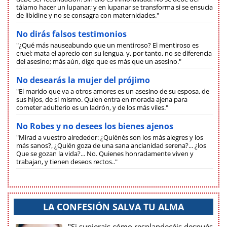
tálamo hacer un lupanar; y en lupanar se transforma si se ensucia
de libídine y no se consagra con maternidades."
No dirás falsos testimonios
"¿Qué más nauseabundo que un mentiroso? El mentiroso es
cruel; mata el aprecio con su lengua, y, por tanto, no se diferencia
del asesino; más aún, digo que es más que un asesino."
No desearás la mujer del prójimo
"El marido que va a otros amores es un asesino de su esposa, de
sus hijos, de sí mismo. Quien entra en morada ajena para
cometer adulterio es un ladrón, y de los más viles."
No Robes y no desees los bienes ajenos
"Mirad a vuestro alrededor: ¿Quiénés son los más alegres y los
más sanos?, ¿Quién goza de una sana ancianidad serena?... ¿los
Que se gozan la vida?... No. Quienes honradamente viven y
trabajan, y tienen deseos rectos.."
LA CONFESIÓN SALVA TU ALMA
"Si supierais cómo resplandecéis después