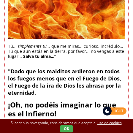
Tú...
simplemente tú...
que me miras... curioso, incrédulo...
Tú que aún estás en la tierra, por favor... no vengas a este
lugar...
Salva tu alma...
”
"Dado que los malditos ardieron en todos
los fuegos menos que en el Fuego de Dios,
el Fuego de la ira de Dios les abrasa por la
eternidad.
¡Oh, no podéis imaginar lo que
LIGHT
es el Infierno!
Tomad fuego, llamas, hielo, aguas
Si continúa navegando, consideramos que acepta el
uso de cookies
.
desbordantes, hambre, sueño, sed, heridas,
OK