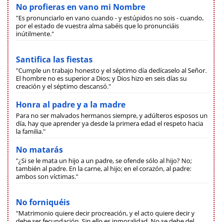
No profieras en vano mi Nombre
"Es pronunciarlo en vano cuando - y estúpidos no sois - cuando,
por el estado de vuestra alma sabéis que lo pronunciáis
inútilmente."
Santifica las fiestas
"Cumple un trabajo honesto y el séptimo día dedícaselo al Señor.
El hombre no es superior a Dios; y Dios hizo en seis días su
creación y el séptimo descansó."
Honra al padre y a la madre
Para no ser malvados hermanos siempre, y adúlteros esposos un
día, hay que aprender ya desde la primera edad el respeto hacia
la familia."
No matarás
"¿Si se le mata un hijo a un padre, se ofende sólo al hijo? No;
también al padre. En la carne, al hijo; en el corazón, al padre:
ambos son víctimas."
No forniquéis
"Matrimonio quiere decir procreación, y el acto quiere decir y
debe ser fecundación. Sin ello es inmoralidad. No se debe del