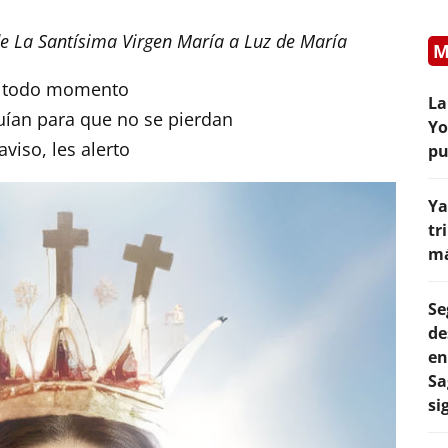
e La Santísima Virgen María a Luz de María
M
en todo momento
La
guían para que no se pierdan
Yo
viso, les alerto
pu
Ya
tr
má
Se
de
en
Sa
si