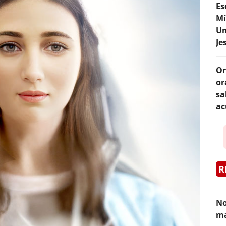
Es
Mí
Un
Je
Or
or
sa
ac
R
No
ma