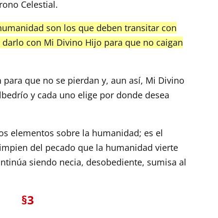
ono Celestial.
humanidad son los que deben transitar con
darlo con Mi Divino Hijo para que no caigan
n para que no se pierdan y, aun así, Mi Divino
 albedrío y cada uno elige por donde desea
los elementos sobre la humanidad; es el
 limpien del pecado que la humanidad vierte
ontinúa siendo necia, desobediente, sumisa al
§3