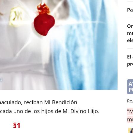
Pa
Or
mu
el
El
pr
A
P
Re
aculado, reciban Mi Bendición
ada uno de los hijos de Mi Divino Hijo.
"M
mu
§1