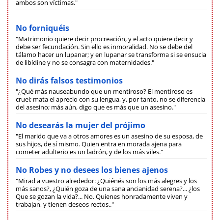
ambos son víctimas."
No forniquéis
"Matrimonio quiere decir procreación, y el acto quiere decir y
debe ser fecundación. Sin ello es inmoralidad. No se debe del
tálamo hacer un lupanar; y en lupanar se transforma si se ensucia
de libídine y no se consagra con maternidades."
No dirás falsos testimonios
"¿Qué más nauseabundo que un mentiroso? El mentiroso es
cruel; mata el aprecio con su lengua, y, por tanto, no se diferencia
del asesino; más aún, digo que es más que un asesino."
No desearás la mujer del prójimo
"El marido que va a otros amores es un asesino de su esposa, de
sus hijos, de sí mismo. Quien entra en morada ajena para
cometer adulterio es un ladrón, y de los más viles."
No Robes y no desees los bienes ajenos
"Mirad a vuestro alrededor: ¿Quiénés son los más alegres y los
más sanos?, ¿Quién goza de una sana ancianidad serena?... ¿los
Que se gozan la vida?... No. Quienes honradamente viven y
trabajan, y tienen deseos rectos.."