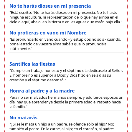
No te harás dioses en mi presencia
"Está escrito: "No te harás dioses en mi presencia. No te harás
ninguna escultura, ni representación de lo que hay arriba en el
cielo o aquí, abajo, en la tierra o en las aguas que están bajo ella."
No profieras en vano mi Nombre
"Es pronunciarlo en vano cuando - y estúpidos no sois - cuando,
por el estado de vuestra alma sabéis que lo pronunciáis
inútilmente."
Santifica las fiestas
"Cumple un trabajo honesto y el séptimo día dedícaselo al Señor.
El hombre no es superior a Dios; y Dios hizo en seis días su
creación y el séptimo descansó."
Honra al padre y a la madre
Para no ser malvados hermanos siempre, y adúlteros esposos un
día, hay que aprender ya desde la primera edad el respeto hacia
la familia."
No matarás
"¿Si se le mata un hijo a un padre, se ofende sólo al hijo? No;
también al padre. En la carne, al hijo; en el corazón, al padre: