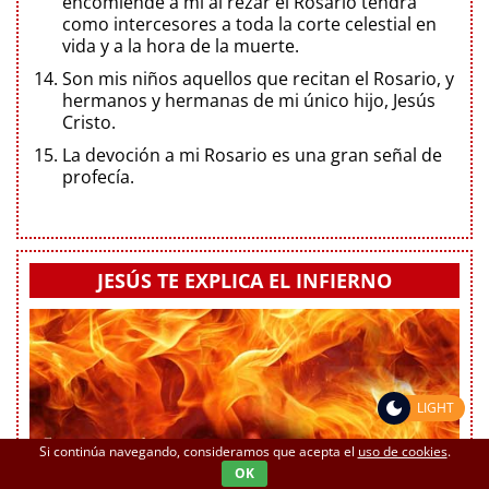
encomiende a mí al rezar el Rosario tendrá
como intercesores a toda la corte celestial en
vida y a la hora de la muerte.
Son mis niños aquellos que recitan el Rosario, y
hermanos y hermanas de mi único hijo, Jesús
Cristo.
La devoción a mi Rosario es una gran señal de
profecía.
JESÚS TE EXPLICA EL INFIERNO
LIGHT
Si continúa navegando, consideramos que acepta el
uso de cookies
.
OK