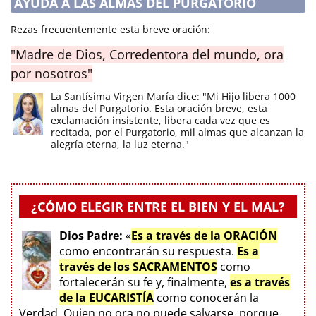
AYUDA A LAS ALMAS DEL PURGATORIO
Rezas frecuentemente esta breve oración:
"Madre de Dios, Corredentora del mundo, ora
por nosotros"
La Santísima Virgen María dice: "Mi Hijo libera 1000
almas del Purgatorio. Esta oración breve, esta
exclamación insistente, libera cada vez que es
recitada, por el Purgatorio, mil almas que alcanzan la
alegría eterna, la luz eterna."
¿CÓMO ELEGIR ENTRE EL BIEN Y EL MAL?
Dios Padre:
«
Es a través de la ORACIÓN
como encontrarán su respuesta.
Es a
través de los SACRAMENTOS
como
fortalecerán su fe y, finalmente,
es a través
de la EUCARISTÍA
como conocerán la
Verdad. Quien no ora no puede salvarse, porque