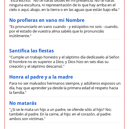
"Está escrito: "No te harás dioses en mi presencia. No te harás
ninguna escultura, ni representación de lo que hay arriba en el
cielo o aquí, abajo, en la tierra o en las aguas que están bajo ella."
No profieras en vano mi Nombre
"Es pronunciarlo en vano cuando - y estúpidos no sois - cuando,
por el estado de vuestra alma sabéis que lo pronunciáis
inútilmente."
Santifica las fiestas
"Cumple un trabajo honesto y el séptimo día dedícaselo al Señor.
El hombre no es superior a Dios; y Dios hizo en seis días su
creación y el séptimo descansó."
Honra al padre y a la madre
Para no ser malvados hermanos siempre, y adúlteros esposos un
día, hay que aprender ya desde la primera edad el respeto hacia
la familia."
No matarás
"¿Si se le mata un hijo a un padre, se ofende sólo al hijo? No;
también al padre. En la carne, al hijo; en el corazón, al padre:
ambos son víctimas."