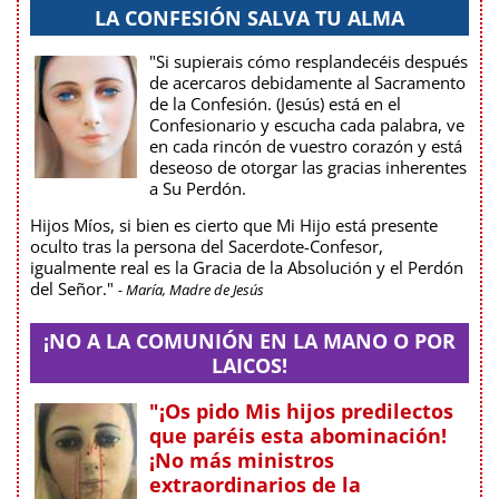
LA CONFESIÓN SALVA TU ALMA
"Si supierais cómo resplandecéis después
de acercaros debidamente al Sacramento
de la Confesión. (Jesús) está en el
Confesionario y escucha cada palabra, ve
en cada rincón de vuestro corazón y está
deseoso de otorgar las gracias inherentes
a Su Perdón.
Hijos Míos, si bien es cierto que Mi Hijo está presente
oculto tras la persona del Sacerdote-Confesor,
igualmente real es la Gracia de la Absolución y el Perdón
del Señor."
- María, Madre de Jesús
¡NO A LA COMUNIÓN EN LA MANO O POR
LAICOS!
"¡Os pido Mis hijos predilectos
que paréis esta abominación!
¡No más ministros
extraordinarios de la