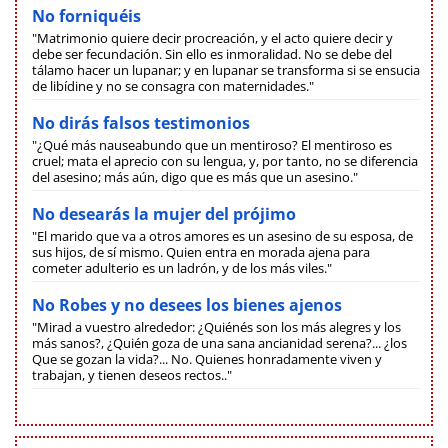
No forniquéis
"Matrimonio quiere decir procreación, y el acto quiere decir y
debe ser fecundación. Sin ello es inmoralidad. No se debe del
tálamo hacer un lupanar; y en lupanar se transforma si se ensucia
de libídine y no se consagra con maternidades."
No dirás falsos testimonios
"¿Qué más nauseabundo que un mentiroso? El mentiroso es
cruel; mata el aprecio con su lengua, y, por tanto, no se diferencia
del asesino; más aún, digo que es más que un asesino."
No desearás la mujer del prójimo
"El marido que va a otros amores es un asesino de su esposa, de
sus hijos, de sí mismo. Quien entra en morada ajena para
cometer adulterio es un ladrón, y de los más viles."
No Robes y no desees los bienes ajenos
"Mirad a vuestro alrededor: ¿Quiénés son los más alegres y los
más sanos?, ¿Quién goza de una sana ancianidad serena?... ¿los
Que se gozan la vida?... No. Quienes honradamente viven y
trabajan, y tienen deseos rectos.."