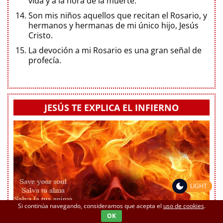
vida y a la hora de la muerte.
Son mis niños aquellos que recitan el Rosario, y
hermanos y hermanas de mi único hijo, Jesús
Cristo.
La devoción a mi Rosario es una gran señal de
profecía.
JESÚS TE EXPLICA EL INFIERNO
LIGHT
Si continúa navegando, consideramos que acepta el
uso de cookies
.
OK